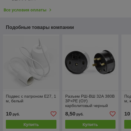
Все условия оплаты
Подобные товары компании
Подвес с патроном E27, 1
Разъем РШ-ВШ 32А 380В
Под
м, белый
3P+PE (ОУ)
м, 
карболитовый черный
10
8,50
10
руб.
руб.
Купить
Купить