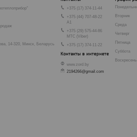
Понедельн
отеплоприбор"
+375 (17) 374-11-44
Вторник
+375 (44) 707-48-22
А1
Среда
продаж
+375 (29) 575-44-86
Четверг
МТС (Viber)
Пятница
ева, 14-320, Минск, Беларусь
+375 (17) 374-11-22
Суббота
Воскресень
www.zord.by
2194266@gmail.com