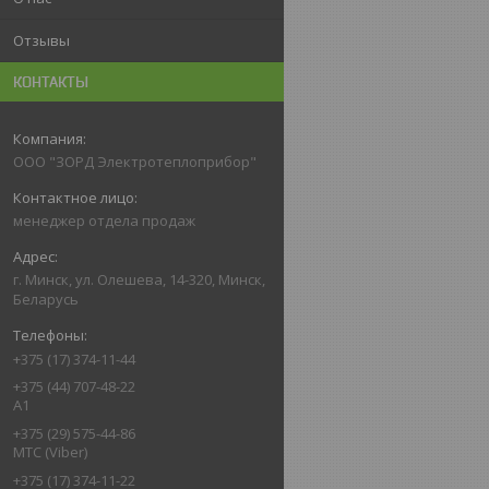
Отзывы
КОНТАКТЫ
ООО "ЗОРД Электротеплоприбор"
менеджер отдела продаж
г. Минск, ул. Олешева, 14-320, Минск,
Беларусь
+375 (17) 374-11-44
+375 (44) 707-48-22
А1
+375 (29) 575-44-86
МТС (Viber)
+375 (17) 374-11-22