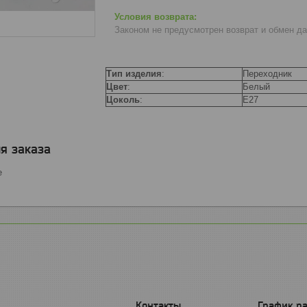
Законом не предусмотрен возврат и обмен д
Тип изделия
:
Переходник
Цвет
:
Белый
Цоколь
:
E27
я заказа
е
График р