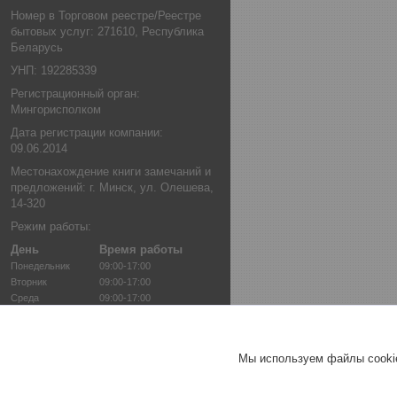
Номер в Торговом реестре/Реестре
бытовых услуг: 271610, Республика
Беларусь
УНП: 192285339
Регистрационный орган:
Мингорисполком
Дата регистрации компании:
09.06.2014
Местонахождение книги замечаний и
предложений: г. Минск, ул. Олешева,
14-320
Режим работы:
День
Время работы
Понедельник
09:00-17:00
Вторник
09:00-17:00
Среда
09:00-17:00
Четверг
09:00-17:00
Пятница
09:00-16:00
Суббота
Выходной
Мы используем файлы cookie
Воскресенье
Выходной