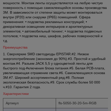
мощности. Монтаж ленты осуществляются на любую чистую
поверхность с помощью самоклеющейся основы производства
3М. В зависимости от степени защиты может монтироваться
внутри (IP20) или снаружи (IP65) помещений. Сфера
применения: • подсветка рекламных конструкций; •
декоративная освещение интерьеров и архитектурных
элементов; • автомобильный тюнинг; • подсветка подвесных
потолков; • подсветка ниш, шкафов, рабочих поверхностей и
т.д.
Преимущества
1. Сверхяркие SMD светодиоды EPISTAR.#2. Низкое
энергопотребление (экономия до 90%).#3. Простой и удобный
монтаж.#4. Разъем JACK 5,5 у одноцветной ленты для
быстрого под-#ключения блока питания.#5. Белая PCB-плата,
увеличивающая отражение света.#6. Самоклеющаяся основа
3М.#7. Широкий ассортиментный ряд.#8. Полная
экологическая безопасность.#9. Срок службы более 50 000
ч.#10. Гарантия 2 года.
Характеристики
Артикул
fls-5050-30-20-5m-RGB