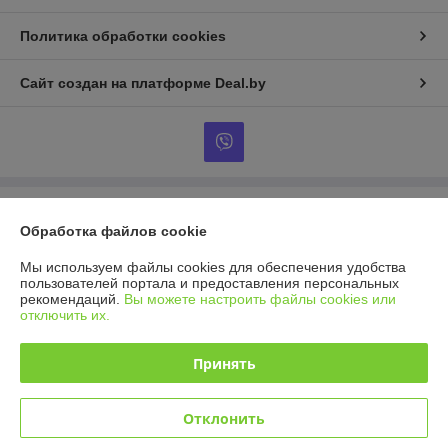
Политика обработки cookies
Сайт создан на платформе Deal.by
Информация для покупателя
Обработка файлов cookie
Юридическое лицо:
ООО "ЗОРД Электротеплоприбор"
220090, г.Минск, ул.Олешева, 14
Мы используем файлы cookies для обеспечения удобства
пользователей портала и предоставления персональных
Регистрационный номер ЕГР: 192285339
рекомендаций.
Вы можете настроить файлы cookies или
отключить их.
УНП: 192285339
Регистрационный орган: Мингорисполком
Принять
Дата регистрации компании: 09.06.2014
Отклонить
Местонахождение книги жалоб и предложений: г. Минск, ул. Олешева,
14-320