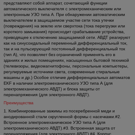
представляют собой аппарат, сочетающий функции
автоматического выключателя с электромеханическим или
электронным УЗО типа А. При обнаружении автоматическим
выключателем в защищаемом участке сети тока утечки
(повреждения) на землю или сверхтока (тока перегрузки или
короткого замыкания) происходит срабатывание устройства,
приводящее к отключению защищаемой сети. АВДТ реагируют
как на синусоидальный переменный дифференциальный ток,
так и на пульсирующий постоянный дифференциальный ток
(тип А), что позволяет без ограничений применять его в
зданиях и жилых помещениях, насыщенных бытовой техникой
(телевизоры, видеомагнитофоны, персональные компьютеры,
регулируемые источники света, современные стиральные
машины и др.) Особое отличие дифференциальных автоматов
EKF в наличии электромеханического УЗО типа А (для
электромеханического АВДТ) и блока защиты от
перенапряжения (для электронного АВДТ).
Преимущества
1. Комбинированные зажимы из посеребренной меди и
анодированной стали скругленной формы с насечками.#2.
Встроенное электромеханическое УЗО типа А (для
электромеханического АВДТ).#3. Встроенная защита от
перенапряжения (для электронного АВДТ).#4. Корпус