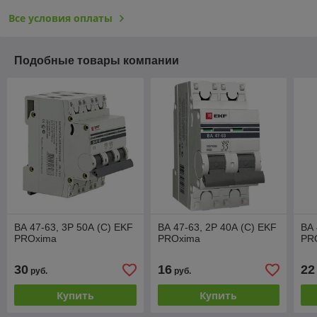
Все условия оплаты
Подобные товары компании
ВА 47-63, 3P 50А (C) EKF
ВА 47-63, 2P 40А (C) EKF
ВА 
PROxima
PROxima
PR
30
16
22
руб.
руб.
Купить
Купить