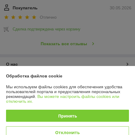
Покупатель
30.05.2026
Отлично
Сделка подтверждена через корзину
Показать все отзывы
О нас
Обработка файлов cookie
Контакты
Мы используем файлы cookies для обеспечения удобства
пользователей портала и предоставления персональных
Доставка и оплата
рекомендаций.
Вы можете настроить файлы cookies или
отключить их.
График работы
Принять
Полная версия сайта
Отклонить