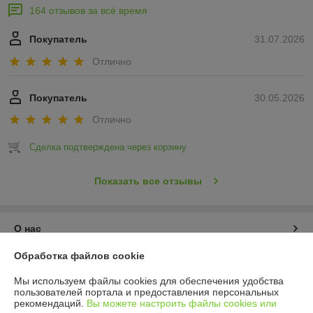
164 отзывов за всё время
Покупатель
31.07.2026
Отлично
Покупатель
30.05.2026
Отлично
Сделка подтверждена через корзину
Показать все отзывы
О нас
Обработка файлов cookie
Контакты
Мы используем файлы cookies для обеспечения удобства
пользователей портала и предоставления персональных
Доставка и оплата
рекомендаций.
Вы можете настроить файлы cookies или