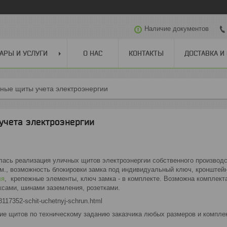
Наличие документов
АРЫ И УСЛУГИ
О НАС
КОНТАКТЫ
ДОСТАВКА И
ные щиты учета электроэнергии
учета электроэнергии
чалась реализация уличных щитов электроэнергии собственного произво
мм., возможность блокировки замка под индивидуальный ключ, кронштей
ля
, крепежные элементы, ключ замка - в комплекте. Возможна комплект
сами, шинами заземления, розетками.
78117352-schit-uchetnyj-schrun.html
ие щитов по техническому заданию заказчика любых размеров и компле