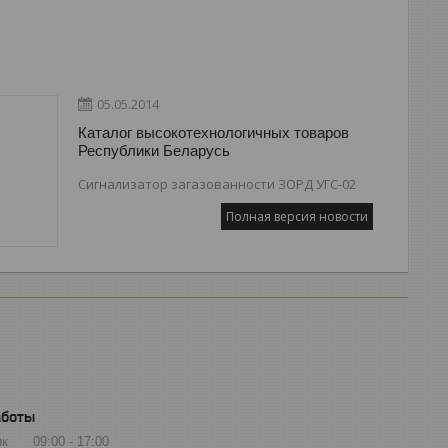
05.05.2014
Каталог высокотехнологичных товаров
Республики Беларусь
Сигнализатор загазованности ЗОРД УГС-02
Полная версия новости
аботы
ик
09:00
17:00