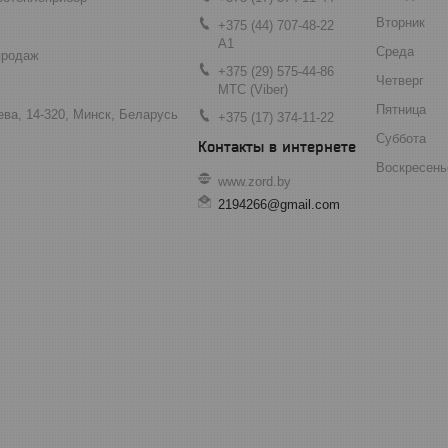
Вторник
+375 (44) 707-48-22
А1
Среда
продаж
+375 (29) 575-44-86
Четверг
МТС (Viber)
Пятница
ева, 14-320, Минск, Беларусь
+375 (17) 374-11-22
Суббота
Воскресень
www.zord.by
2194266@gmail.com