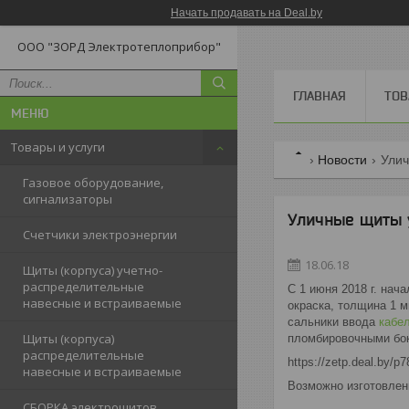
Начать продавать на Deal.by
ООО "ЗОРД Электротеплоприбор"
ГЛАВНАЯ
ТОВ
Товары и услуги
Новости
Улич
Газовое оборудование,
сигнализаторы
Уличные щиты 
Счетчики электроэнергии
18.06.18
Щиты (корпуса) учетно-
распределительные
С 1 июня 2018 г. на
навесные и встраиваемые
окраска, толщина 1 
сальники ввода
кабе
Щиты (корпуса)
пломбировочными бок
распределительные
https://zetp.deal.by/p
навесные и встраиваемые
Возможно изготовлен
СБОРКА электрощитов