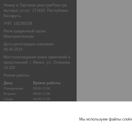
Номер в Торговом реестре/Реестре
бытовых услуг: 271610, Республика
Беларусь
УНП: 192285339
Регистрационный орган:
Мингорисполком
Дата регистрации компании:
09.06.2014
Местонахождение книги замечаний и
предложений: г. Минск, ул. Олешева,
14-320
Режим работы:
День
Время работы
Понедельник
09:00-17:00
Вторник
09:00-17:00
Среда
09:00-17:00
Четверг
09:00-17:00
Пятница
09:00-16:00
Суббота
Выходной
Мы используем файлы cookie
Воскресенье
Выходной