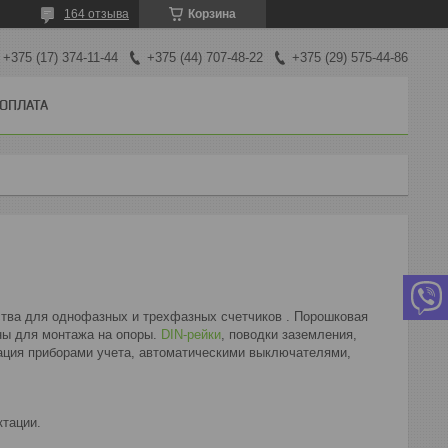
164 отзыва
Корзина
+375 (17) 374-11-44
+375 (44) 707-48-22
+375 (29) 575-44-86
 ОПЛАТА
дства для однофазных и трехфазных счетчиков . Порошковая
ны для монтажа на опоры.
DIN-рейки
, поводки заземления,
ация приборами учета, автоматическими выключателями,
ктации.