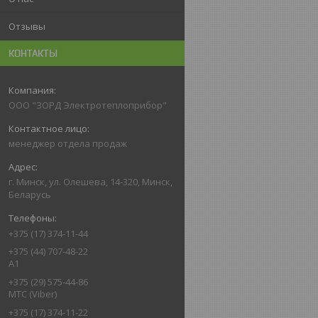
Отзывы
КОНТАКТЫ
ООО "ЗОРД Электротеплоприбор"
менеджер отдела продаж
г. Минск, ул. Олешева, 14-320, Минск,
Беларусь
+375 (17) 374-11-44
+375 (44) 707-48-22
А1
+375 (29) 575-44-86
МТС (Viber)
+375 (17) 374-11-22